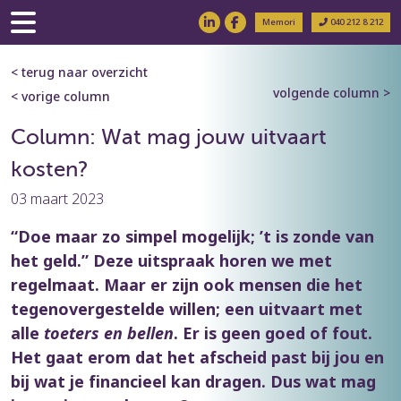
Memori
040 212 8 212
< terug naar overzicht
volgende column >
< vorige column
Column: Wat mag jouw uitvaart
kosten?
03 maart 2023
“Doe maar zo simpel mogelijk; ’t is zonde van
het geld.” Deze uitspraak horen we met
regelmaat. Maar er zijn ook mensen die het
tegenovergestelde willen; een uitvaart met
alle
toeters en bellen
. Er is geen goed of fout.
Het gaat erom dat het afscheid past bij jou en
bij wat je financieel kan dragen.
Dus wat mag