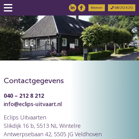
Memori
040 212 8 212
Contactgegevens
040 – 212 8 212
info@eclips-uitvaart.nl
Eclips Uitvaarten
Slikdijk 16 b, 5513 NL Wintelre
Antwerpsebaan 42, 5505 JG Veldhoven